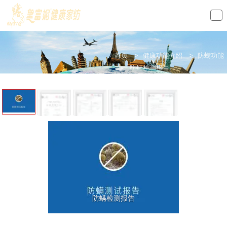
loading
首页
>
健康功能介绍
>
防螨功能
>
防螨检测报告
上
一
条
防螨检测报告