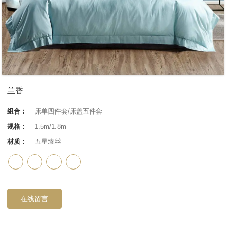
兰香
组合：
床单四件套/床盖五件套
规格：
1.5m/1.8m
材质：
五星臻丝
在线留言