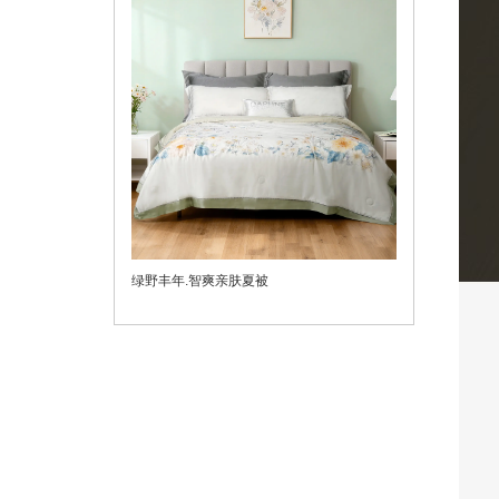
绿野丰年.智爽亲肤夏被