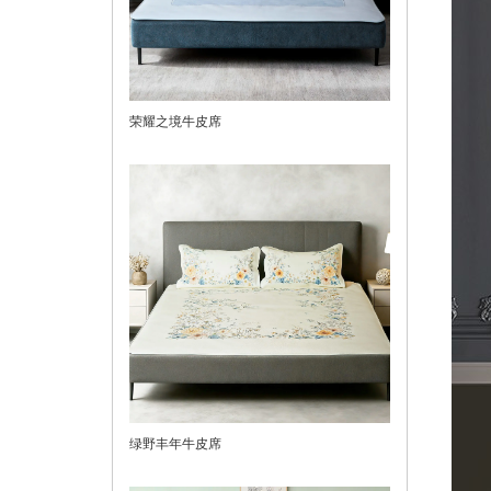
荣耀之境牛皮席
绿野丰年牛皮席