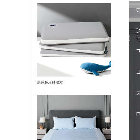
深睡释压硅胶枕