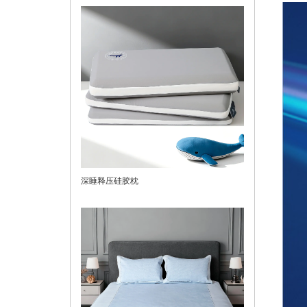
深睡释压硅胶枕