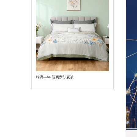
绿野丰年.智爽亲肤夏被