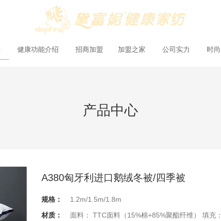
心
健康功能介绍
招商加盟
加盟之家
公司实力
时
产品中心
A380匈牙利进口鹅绒冬被/四季被
规格：
1.2m/1.5m/1.8m
材质：
面料： TTC面料（15%棉+85%聚酯纤维） 填充