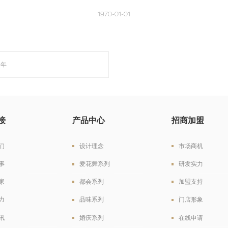
1970-01-01
周年
接
产品中心
招商加盟
们
设计理念
市场商机
事
爱花舞系列
研发实力
家
都会系列
加盟支持
力
品味系列
门店形象
讯
婚庆系列
在线申请