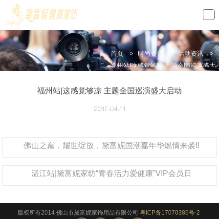
loading
首页
>
时尚资讯
>
活动资讯
>
福州站|这感觉够凉 主题全国巡演盛大
启动
福州站|这感觉够凉 主题全国巡演盛大启动
2017-04-11
佛山之巅，耀世绽放，黛富妮国潮嘉年华燃情来袭!!
湛江站|黛富妮家纺“青春活力爱健康”VIP会员日
版权所有2014 佛山市黛富妮家饰用品有限公司
粤ICP备17070386号-2