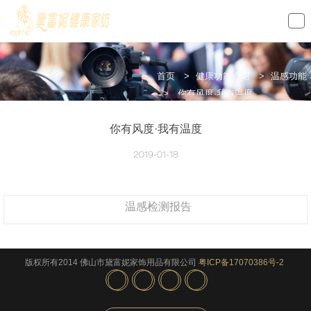
loading
首页
>
健康功能介绍
>
温感功能
>
你有风度·我有温度
你有风度·我有温度
2019-01-18
温感检测报告
版权所有2014 佛山市黛富妮家饰用品有限公司
粤ICP备17070386号-2