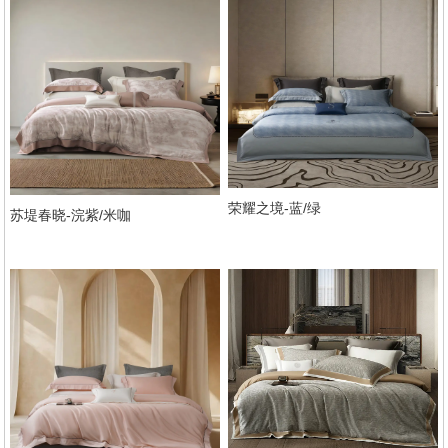
荣耀之境-蓝/绿
苏堤春晓-浣紫/米咖