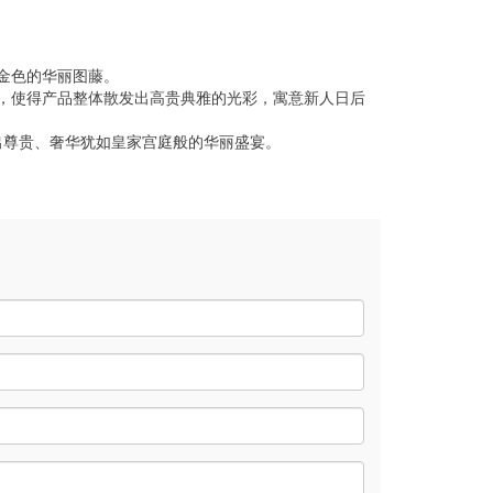
金色的华丽图藤。
，使得产品整体散发出高贵典雅的光彩，寓意新人日后
。
出尊贵、奢华犹如皇家宫庭般的华丽盛宴。