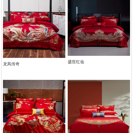
盛世红妆
龙凤传奇