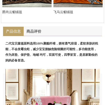
爵尚云貂绒毯
飞马云貂绒毯
产品信息
商品评价
二代宝贝童毯面料选用
聚酯纤维，拥有透气排湿，柔软亲肤的性
100%
能，不会发霉虫蛀，减少宝宝接触危险细菌的可能性，多功能使用，
作为床垫、保护垫、地铺
均可，双面可使，四季皆宜，是居家勤俭的
妈妈必备首选。