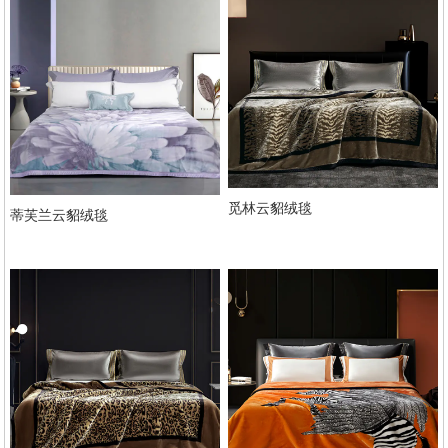
觅林云貂绒毯
蒂芙兰云貂绒毯