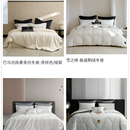
雪之峰.极越鹅绒冬被
巴马丝路桑蚕丝冬被-香槟色/烟紫