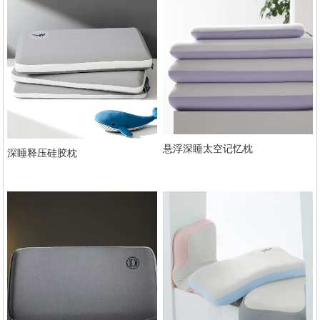
悬浮深睡太空记忆枕
深睡释压硅胶枕