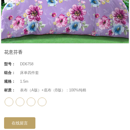
花意芬香
型号：
DD6758
组合：
床单四件套
规格：
1.5m
材质：
表布（A版）+底布（B版）：100%纯棉
在线留言