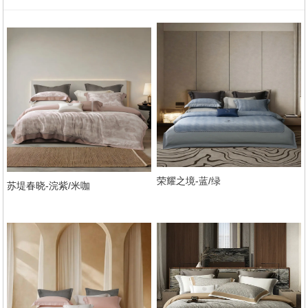
荣耀之境-蓝/绿
苏堤春晓-浣紫/米咖