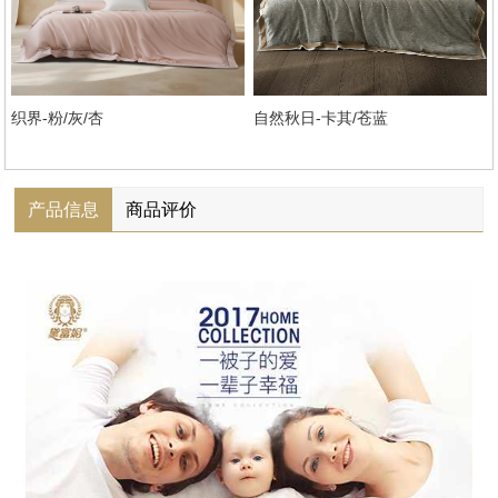
织界-粉/灰/杏
自然秋日-卡其/苍蓝
产品信息
商品评价