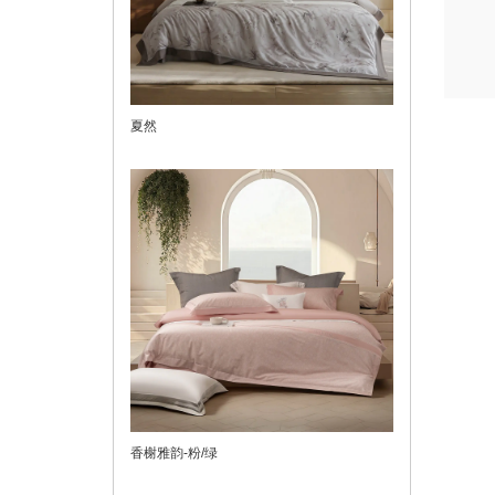
夏然
香榭雅韵-粉/绿