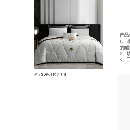
产品
1、
的睡
2、
3、
维宇3D循环锁温冬被