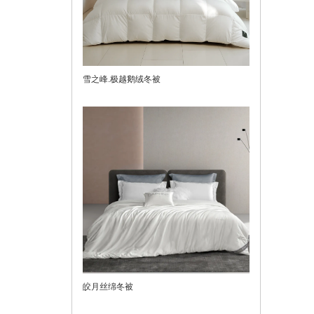
雪之峰.极越鹅绒冬被
皎月丝绵冬被