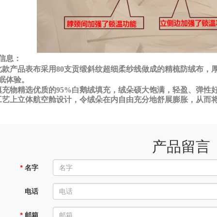
信息：
此款产品表布采用80支贡缎斜纹超细柔纱线做成的精梳防绒布，
眠体验。
填充物精选优质的95%白鹅绒填充，绒朵硕大饱满，轻盈、弹性
工艺上立体航空舱设计，令绒朵在内自由充分地舒展膨胀，从而将
产品留言
*
名字
电话
*
邮箱