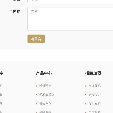
*
内容
请留言
接
产品中心
招商加盟
们
设计理念
市场商机
事
爱花舞系列
研发实力
家
都会系列
加盟支持
力
品味系列
门店形象