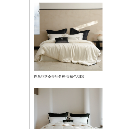
巴马丝路桑蚕丝冬被-香槟色/烟紫