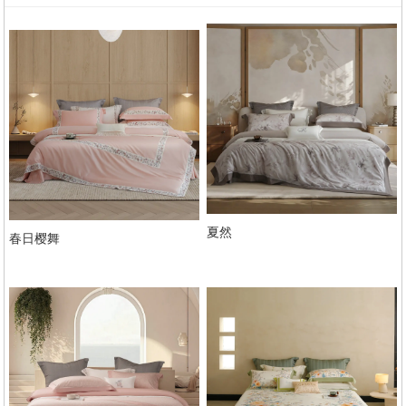
夏然
春日樱舞