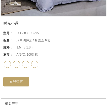
时光小调
型号：
DD6880/ DB2950
组合：
床单四件套 / 床盖五件套
规格：
1.5m / 1.8m
材质：
A/B/C: 100%棉
在线留言
相关产品