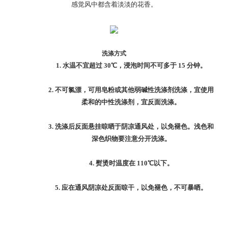
感觉风中都含着淡淡的花香。
洗涤方式
1.
水温不宜超过
30
℃，浸泡时间不可多于
15
分钟。
2.
不可氯漂，可用皂粉或其他弱碱性洗涤剂洗涤，宜使用
柔和的中性洗涤剂，宜反面洗涤。
3.
洗涤后反面悬挂晾晒于阴凉通风处，以免褪色。浅色和
深色织物要注意分开洗涤。
4.
熨烫时温度在
110
℃以下。
5.
应在通风阴凉处反面晾干，以免褪色，不可暴晒。