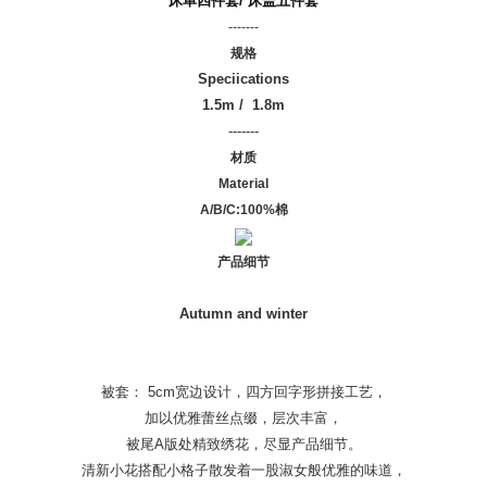
床单四件套/ 床盖五件套
-------
规格
Speciications
1.5m / 1.8m
-------
材质
Material
A/B/C:100%棉
产品细节
Autumn and winter
被套： 5cm宽边设计，四方回字形拼接工艺，
加以优雅蕾丝点缀，层次丰富，
被尾A版处精致绣花，尽显产品细节。
清新小花搭配小格子散发着一股淑女般优雅的味道，