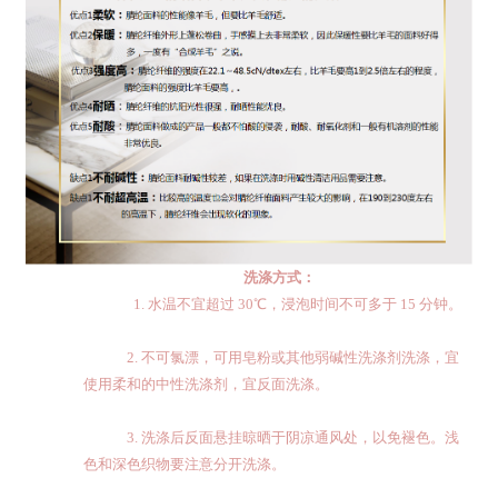
洗涤方式：
1. 水温不宜超过
30
℃，浸泡时间不可多于
15
分钟。
2. 不可氯漂，可用皂粉或其他弱碱性洗涤剂洗涤，宜
使用柔和的中性洗涤剂，宜反面洗涤。
3. 洗涤后反面悬挂晾晒于阴凉通风处，以免褪色。浅
色和深色织物要注意分开洗涤。