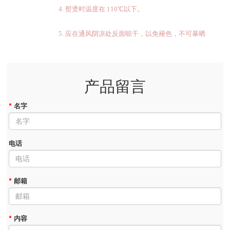
4. 熨烫时温度在
110
℃以下。
5. 应在通风阴凉处反面晾干，以免褪色，不可暴晒
产品留言
*
名字
电话
*
邮箱
*
内容