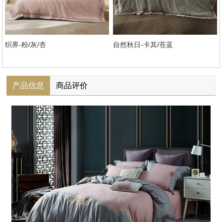
织界-粉/灰/杏
自然秋日-卡其/苍蓝
产品信息
商品评价