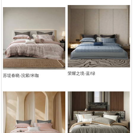
荣耀之境-蓝/绿
苏堤春晓-浣紫/米咖