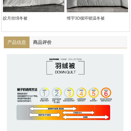
皎月丝绵冬被
维宇3D循环锁温冬被
产品信息
商品评价