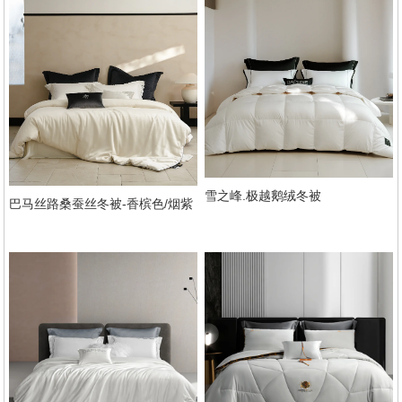
雪之峰.极越鹅绒冬被
巴马丝路桑蚕丝冬被-香槟色/烟紫