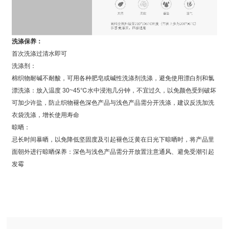
洗涤保养：
首次洗涤过清水即可
洗涤剂：
棉织物耐碱不耐酸，可用各种肥皂或碱性洗涤剂洗涤，避免使用漂白剂和氯
漂洗涤：放入温度 30~45℃水中浸泡几分钟，不宜过久，以免颜色受到破坏
可加少许盐，防止织物褪色深色产品与浅色产品需分开洗涤，建议反洗加洗
衣袋洗涤，增长使用寿命
晾晒：
忌长时间暴晒，以免降低坚固度及引起褪色泛黄在日光下晾晒时，将产品里
面朝外进行晾晒保养：深色与浅色产品需分开放置注意通风、避免受潮引起
发霉