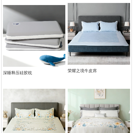
荣耀之境牛皮席
深睡释压硅胶枕