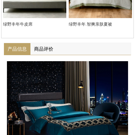
绿野丰年牛皮席
绿野丰年.智爽亲肤夏被
产品信息
商品评价