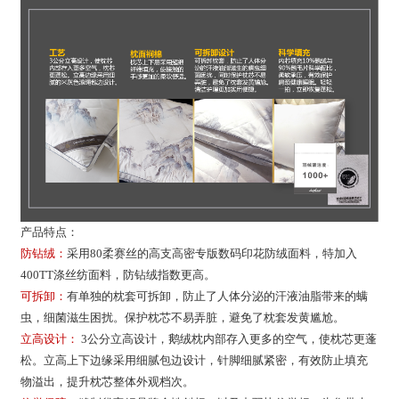
产品特点：
防钻绒：
采用
80柔赛丝的高支高密专版数码印花防绒面料，特加入
400TT涤丝纺面料，防钻绒指数更高。
可拆卸：
有单独的枕套可拆卸，防止了人体分泌的汗液油脂带来的螨
虫，细菌滋生困扰。保护枕芯不易弄脏，避免了枕套发黄尴尬。
立高设计：
3公分立高设计，鹅绒枕内部存入更多的空气，使枕芯更蓬
松。立高上下边缘采用细腻包边设计，针脚细腻紧密，有效防止填充
物溢出，提升枕芯整体外观档次。