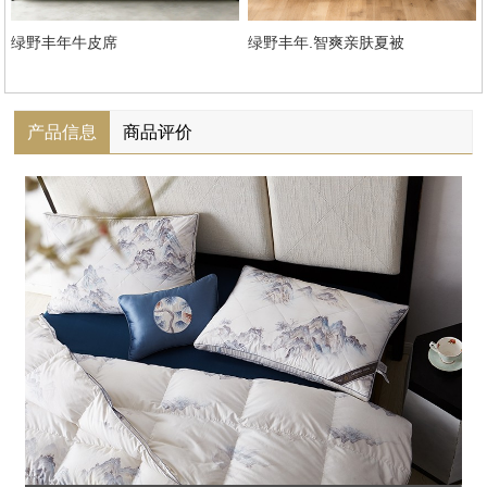
绿野丰年牛皮席
绿野丰年.智爽亲肤夏被
产品信息
商品评价