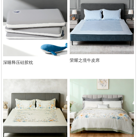
荣耀之境牛皮席
深睡释压硅胶枕