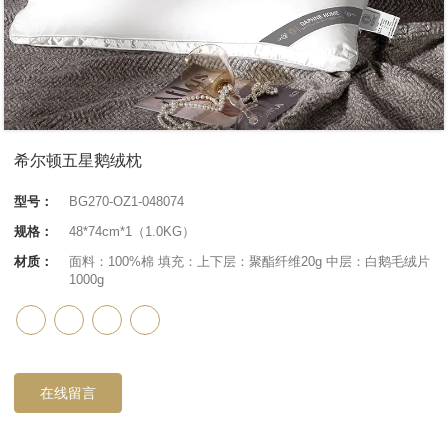
希尔顿五星鹅绒枕
型号：
BG270-OZ1-048074
规格：
48*74cm*1（1.0KG）
材质：
面料：100%棉 填充：上下层：聚酯纤维20g 中层：白鹅毛绒片
1000g
在线留言