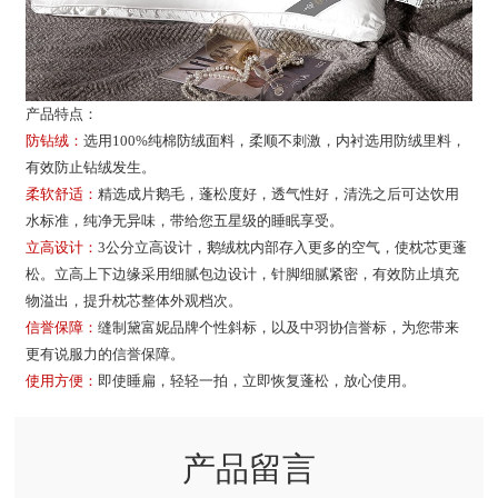
产品特点：
防钻绒：
选用
100%纯棉防绒面料，柔顺不刺激，内衬选用防绒里料，
有效防止钻绒发生。
柔软舒适：
精选成片鹅毛，蓬松度好，透气性好，清洗之后可达饮用
水标准，纯净无异味，带给您五星级的睡眠享受。
立高设计：
3公分立高设计，鹅绒枕内部存入更多的空气，使枕芯更蓬
松。立高上下边缘采用细腻包边设计，针脚细腻紧密，有效防止填充
物溢出，提升枕芯整体外观档次。
信誉保障：
缝制黛富妮品牌个性斜标，以及中羽协信誉标，为您带来
更有说服力的信誉保障。
使用方便：
即使睡扁，轻轻一拍，立即恢复蓬松，放心使用。
产品留言