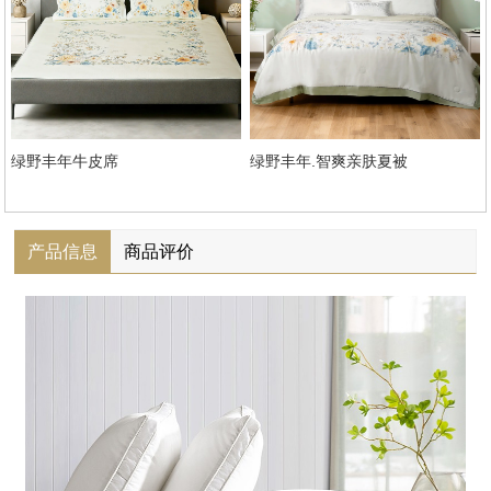
绿野丰年牛皮席
绿野丰年.智爽亲肤夏被
产品信息
商品评价