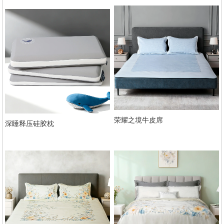
荣耀之境牛皮席
深睡释压硅胶枕