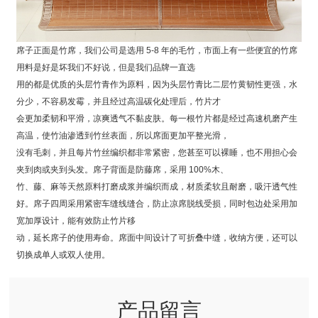
席子正面是竹席，我们公司是选用 5-8 年的毛竹，市面上有一些便宜的竹席
用料是好是坏我们不好说，但是我们品牌一直选
用的都是优质的头层竹青作为原料，因为头层竹青比二层竹黄韧性更强，水
分少，不容易发霉，并且经过高温碳化处理后，竹片才
会更加柔韧和平滑，凉爽透气不黏皮肤。每一根竹片都是经过高速机磨产生
高温，使竹油渗透到竹丝表面，所以席面更加平整光滑，
没有毛刺，并且每片竹丝编织都非常紧密，您甚至可以裸睡，也不用担心会
夹到肉或夹到头发。席子背面是防藤席，采用 100%木、
竹、藤、麻等天然原料打磨成浆并编织而成，材质柔软且耐磨，吸汗透气性
好。席子四周采用紧密车缝线缝合，防止凉席脱线受损，同时包边处采用加
宽加厚设计，能有效防止竹片移
动，延长席子的使用寿命。席面中间设计了可折叠中缝，收纳方便，还可以
切换成单人或双人使用。
产品留言