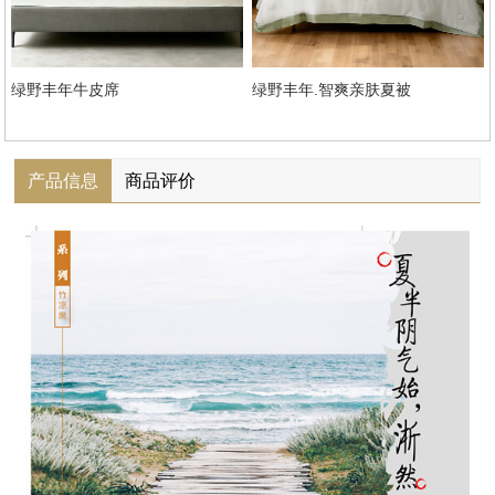
绿野丰年牛皮席
绿野丰年.智爽亲肤夏被
产品信息
商品评价