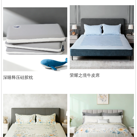
荣耀之境牛皮席
深睡释压硅胶枕