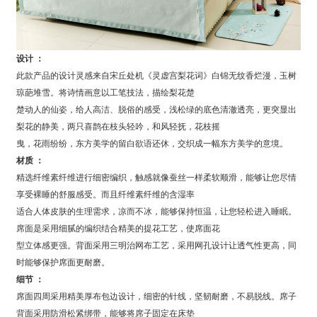
设计 ：
此款产品的设计灵感来自宋丘处机《灵虚宫梨花词》白锦无纹香烂漫，玉树
琼葩堆雪。将诗情画意以工笔技法，描绘梨花楚
楚动人的仙姿，给人高洁、脱俗的感受，浅松绿的底色清澈透亮，更突显出
梨花的静美，两只喜鹊在枝头轻吟，和风轻抚，花枝摇
曳，花雨纷纷，东方美学的留白欲语还休，交织成一幅东方美学的意境。
材质 ：
精选纤维素纤维进行细密编织，触感就像蚕丝一样柔软顺滑，能够让您尽情
享受裸睡的舒服感受。而且纤维素纤维的含湿率
适合人体皮肤的生理需求，凉而不冰，能够保持恒温，让您轻松进入睡眠。
席面是采用细腻的编织结合精美的提花工艺，使席面花
型立体感更强。背面采用三明治网布工艺，采用网孔设计让透气性更高，同
时能够保护席面更耐磨。
细节 ：
席面四周采用精美厚布包边设计，细密的针线，坚韧耐磨，不易脱线。席子
背面采用防滑松紧绑带，能够将席子固定在床垫