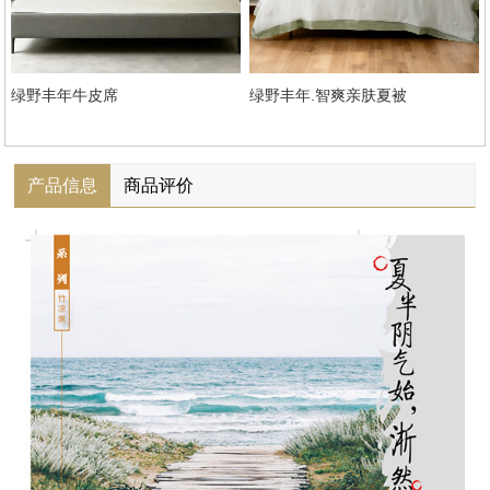
绿野丰年牛皮席
绿野丰年.智爽亲肤夏被
产品信息
商品评价