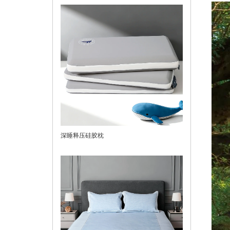
深睡释压硅胶枕