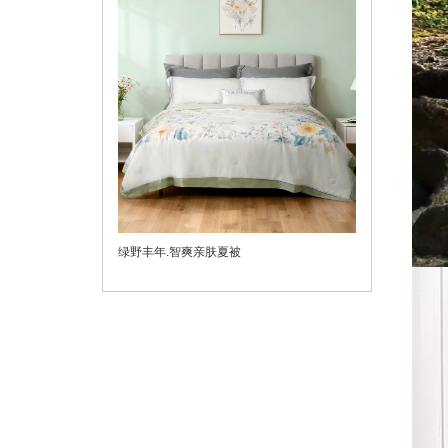
绿野丰年.智爽亲肤夏被