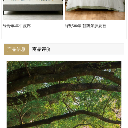
绿野丰年牛皮席
绿野丰年.智爽亲肤夏被
产品信息
商品评价