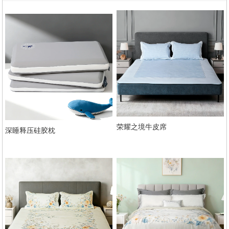
荣耀之境牛皮席
深睡释压硅胶枕