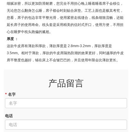
细腻浓密，所以更加防滑耐磨，您完全不用担心晚上睡着睡着席子会移位，
无论您怎么翻身怎么睡，席子都会时刻贴合床垫。工艺上面也是极其考究，
您看，席子的包边非常平整光滑，使用紧密走线缝合，线条细致流畅，还能
延长席子的使用寿命。枕头套是采用精美的信封式开口，使用方便，不用担
心在睡梦中枕头跑偏的尴尬。
厚度 ：
这款牛皮席有薄款和厚款，薄款厚度是 2.8mm-3.2mm，厚款厚度是
3.5mm。相对于薄款，厚款的牛皮席隔热防潮的效果更好，同时越厚的牛皮
席平整度也越好，铺在床上不会皱巴巴的，并且使用年限会比薄款更长。
产品留言
*
名字
电话