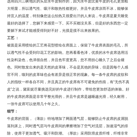
选用四川三峡地区的头层水牛皮制作的，因为水牛皮比黄牛皮的毛孔更加粗
大明显，所以透气性、吸汗和散热性都更好。并且牛皮席凉而不冰，能够保
持宜人的温度，特别像您这么怕热又很爱出汗的人来说，牛皮席是夏天睡觉
最好的选择了，您躺下来感受一下。买不买都没关系，但是好的东西您一定
要躺下来试才能感受得到好不好，光摸是摸不出来效果的。
工艺 ：
被面是采用喷绘的工艺将花型喷绘在席面上，保留了牛皮席表面的毛孔，所
以透气性不会受到印花工艺的影响。您再看看色泽，优质的水牛皮席选用活
性染料染色，色泽很自然，并且色牢度更高，您不用担心睡久了之后会褪
色。同时散发出来的是天然的皮革味，不会是其他的异味，但是因每个人感
官不同，嗅到的皮革味也会有差异是很正常的现象。每一条牛皮席的皮纹和
人的指纹一样各自不同，并且真正的牛皮席有不可避免的伤痕，有“无伤不真
皮”之说，黛富妮尽量挑选完好的牛皮进行制作，带给您更加舒适的体验。好
的牛皮席的席面是非常平整光滑的，并且牛皮席是越睡越光滑，经久耐用，
一张牛皮席可以使用几十年之久。
细节：
牛皮席的背面，（薄款）特地增加了网面透气层，能够防止牛皮席的皮屑脱
落到床上，同时透气层与牛皮席间的摩擦增加了空气对流层，加速湿气的排
除，使席子更加透气、吸汗和防潮。（厚款）采用防滑皮质纤维，纤维非常