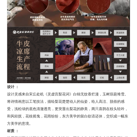
设计 ：
设计灵感来自宋丘处机《灵虚宫梨花词》白锦无纹香烂漫，玉树琼葩堆雪。
将诗情画意以工笔技法，描绘梨花楚楚动人的仙姿，给人高洁、脱俗的感
受，浅松绿的底色清澈透亮，更突显出梨花的静美，两只喜鹊在枝头轻吟，
和风轻抚，花枝摇曳，花雨纷纷，东方美学的留白欲语还休，交织成一幅东
方美学的意境。
材质 ：