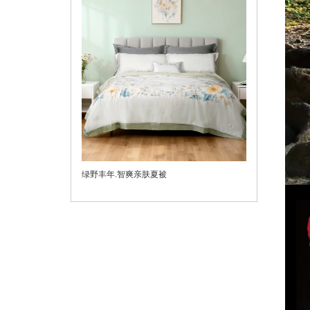
绿野丰年.智爽亲肤夏被