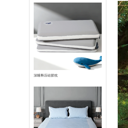
深睡释压硅胶枕