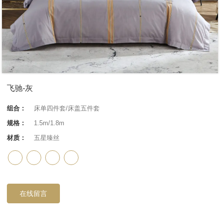
飞驰-灰
组合：
床单四件套/床盖五件套
规格：
1.5m/1.8m
材质：
五星臻丝
在线留言