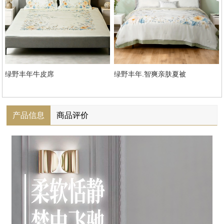
绿野丰年牛皮席
绿野丰年.智爽亲肤夏被
产品信息
商品评价