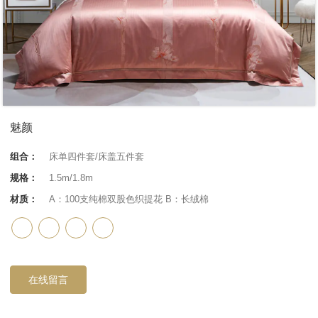
魅颜
组合：
床单四件套/床盖五件套
规格：
1.5m/1.8m
材质：
A：100支纯棉双股色织提花 B：长绒棉
在线留言