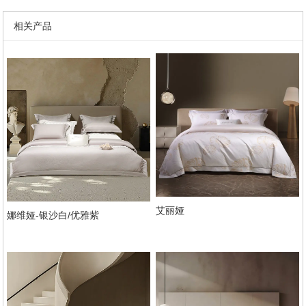
相关产品
艾丽娅
娜维娅-银沙白/优雅紫