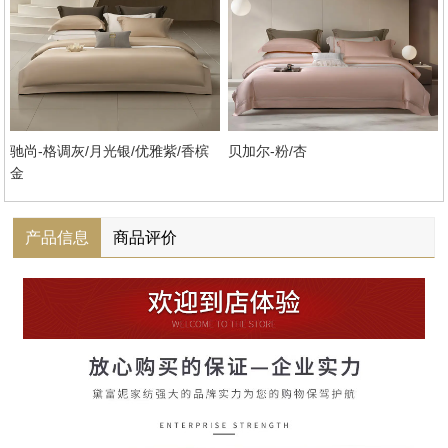
驰尚-格调灰/月光银/优雅紫/香槟
贝加尔-粉/杏
金
产品信息
商品评价