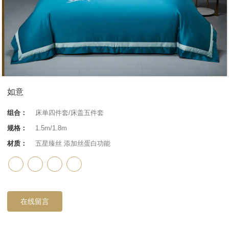
如意
组合：
床单四件套/床盖五件套
规格：
1.5m/1.8m
材质：
五星臻丝 添加丝蛋白功能
在线留言