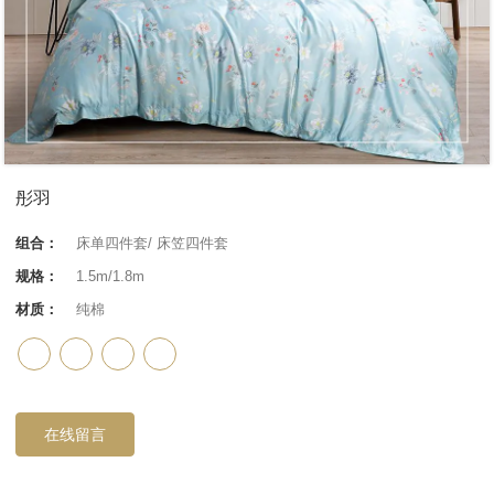
彤羽
组合：
床单四件套/ 床笠四件套
规格：
1.5m/1.8m
材质：
纯棉
在线留言