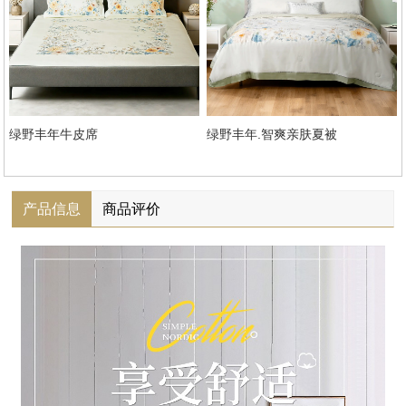
绿野丰年牛皮席
绿野丰年.智爽亲肤夏被
产品信息
商品评价