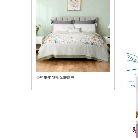
绿野丰年.智爽亲肤夏被