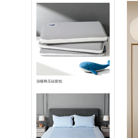
深睡释压硅胶枕