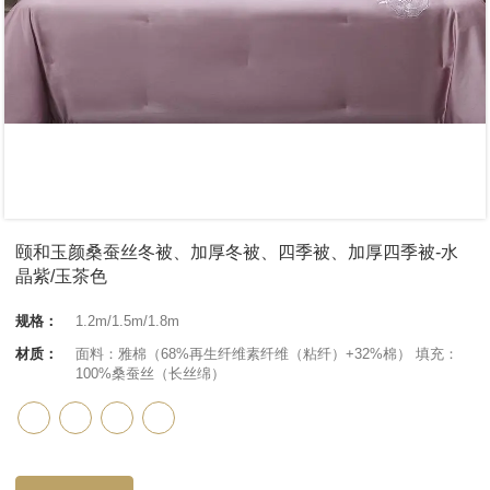
颐和玉颜桑蚕丝冬被、加厚冬被、四季被、加厚四季被-水
晶紫/玉茶色
规格：
1.2m/1.5m/1.8m
材质：
面料：雅棉（68%再生纤维素纤维（粘纤）+32%棉） 填充：
100%桑蚕丝（长丝绵）