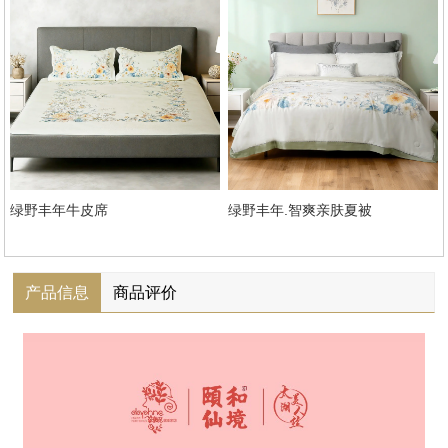
绿野丰年牛皮席
绿野丰年.智爽亲肤夏被
产品信息
商品评价