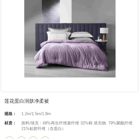
莲花蛋白润肤净柔被
规格：
1.2m/1.5m/1.8m
材质：
面料/填充：68%再生纤维素纤维 32%棉 填充物: 79%聚酯纤维
21%粘胶纤维（含蛋白）