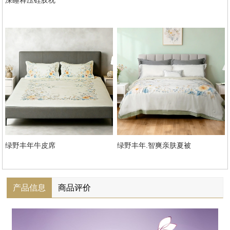
深睡释压硅胶枕
绿野丰年牛皮席
绿野丰年.智爽亲肤夏被
产品信息
商品评价