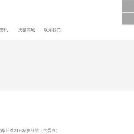
尚资讯
天猫商城
联系我们
%聚酯纤维21%粘胶纤维（含蛋白）