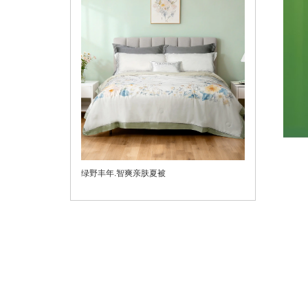
绿野丰年.智爽亲肤夏被