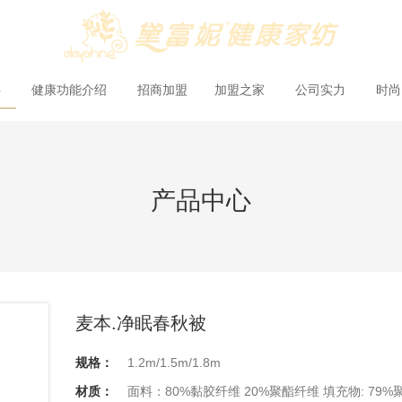
心
健康功能介绍
招商加盟
加盟之家
公司实力
时
产品中心
麦本.净眠春秋被
规格：
1.2m/1.5m/1.8m
材质：
面料：80%黏胶纤维 20%聚酯纤维 填充物: 79