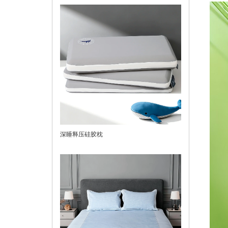
深睡释压硅胶枕