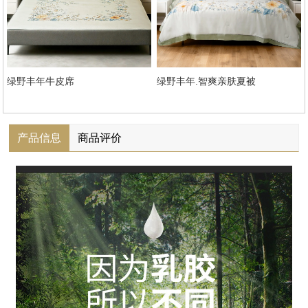
绿野丰年牛皮席
绿野丰年.智爽亲肤夏被
产品信息
商品评价