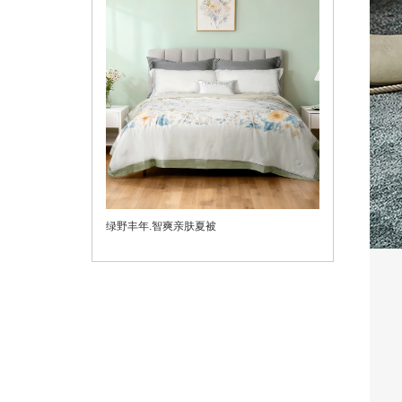
绿野丰年.智爽亲肤夏被