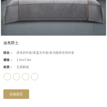
迪奥爵士
组合：
床单四件套/床盖五件套/多功能床笠四件套
规格：
1.5m/1.8m
材质：
五星醇绒
在线留言