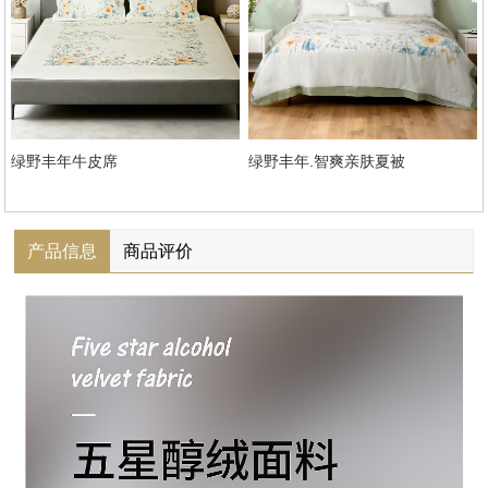
绿野丰年牛皮席
绿野丰年.智爽亲肤夏被
产品信息
商品评价