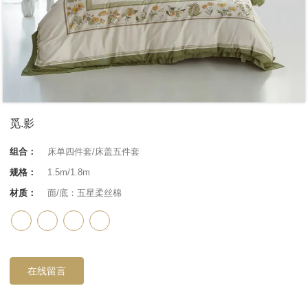
觅.影
组合：
床单四件套/床盖五件套
规格：
1.5m/1.8m
材质：
面/底：五星柔丝棉
在线留言