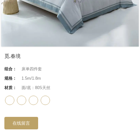
觅.春境
组合：
床单四件套
规格：
1.5m/1.8m
材质：
面/底：80S天丝
在线留言