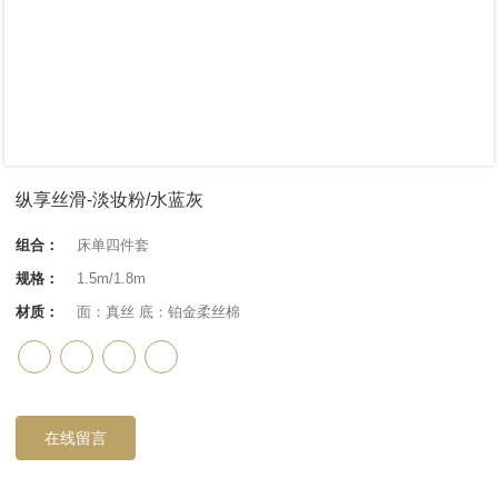
纵享丝滑-淡妆粉/水蓝灰
组合：
床单四件套
规格：
1.5m/1.8m
材质：
面：真丝 底：铂金柔丝棉
在线留言