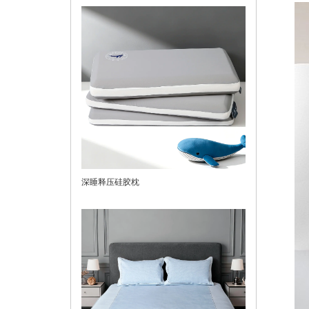
深睡释压硅胶枕