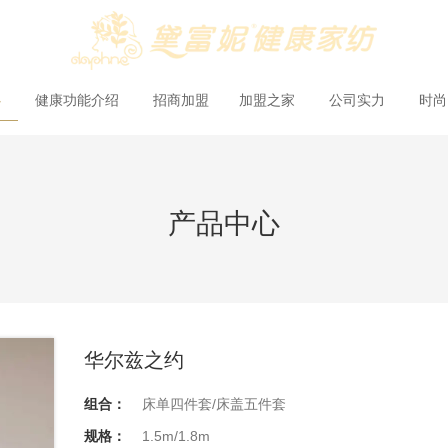
心
健康功能介绍
招商加盟
加盟之家
公司实力
时
产品中心
华尔兹之约
组合：
床单四件套/床盖五件套
规格：
1.5m/1.8m