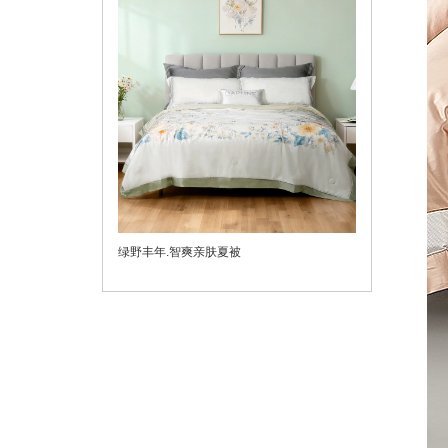
绿野丰年.智爽亲肤夏被