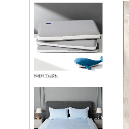
深睡释压硅胶枕