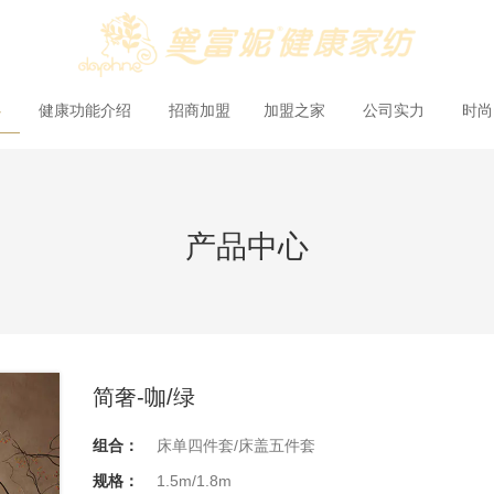
心
健康功能介绍
招商加盟
加盟之家
公司实力
时
产品中心
简奢-咖/绿
组合：
床单四件套/床盖五件套
规格：
1.5m/1.8m