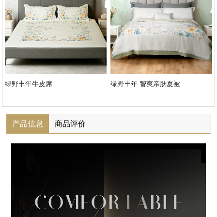
绿野丰年牛皮席
绿野丰年.智爽亲肤夏被
产品信息
商品评价