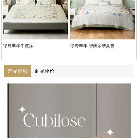
绿野丰年牛皮席
绿野丰年.智爽亲肤夏被
产品信息
商品评价