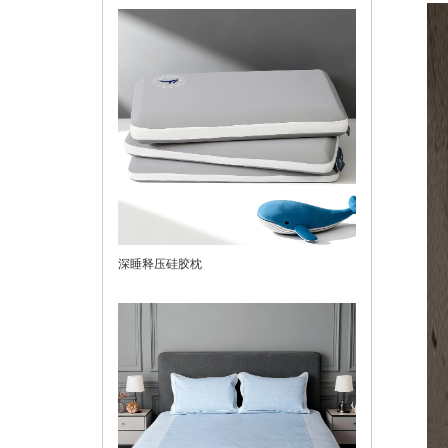
深睡释压硅胶枕