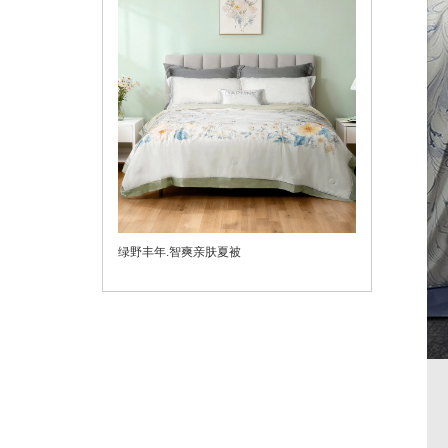
绿野丰年.智爽亲肤夏被