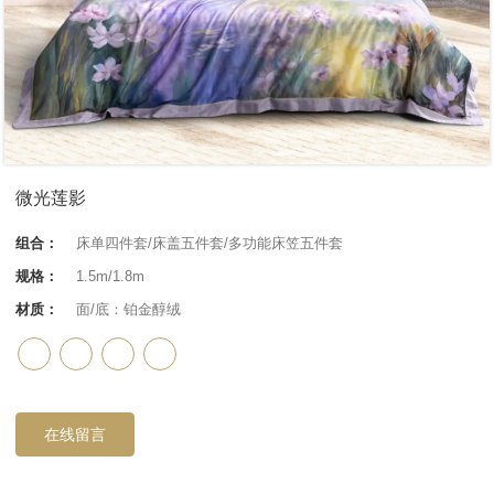
微光莲影
组合：
床单四件套/床盖五件套/多功能床笠五件套
规格：
1.5m/1.8m
材质：
面/底：铂金醇绒
在线留言