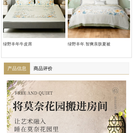
绿野丰年牛皮席
绿野丰年.智爽亲肤夏被
产品信息
商品评价