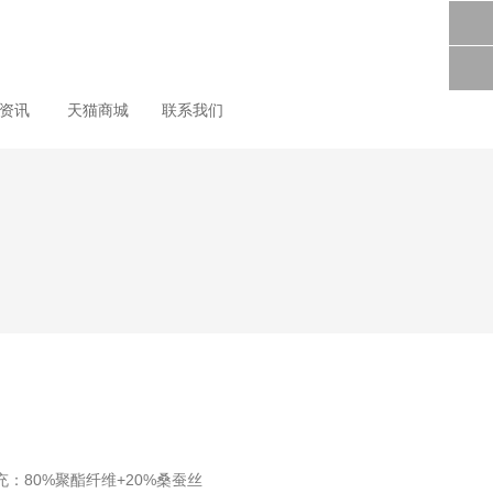
尚资讯
天猫商城
联系我们
充：80%聚酯纤维+20%桑蚕丝