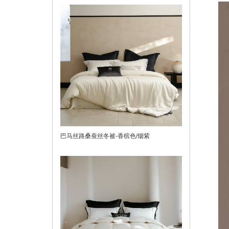
巴马丝路桑蚕丝冬被-香槟色/烟紫