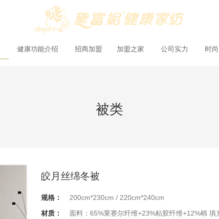
心
健康功能介绍
招商加盟
加盟之家
公司实力
时
被类
皎月丝绵冬被
规格：
200cm*230cm / 220cm*240cm
材质：
面料：65%莱赛尔纤维+23%粘胶纤维+12%棉 填