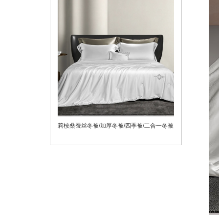
莉桉桑蚕丝冬被/加厚冬被/四季被/二合一冬被