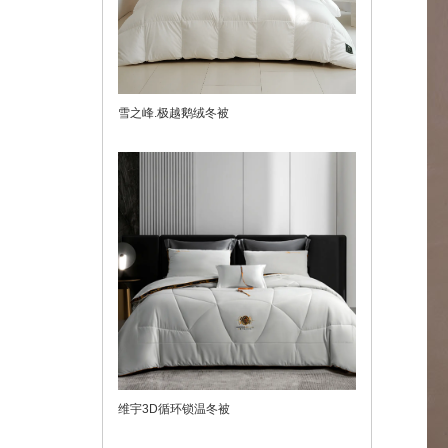
雪之峰.极越鹅绒冬被
维宇3D循环锁温冬被