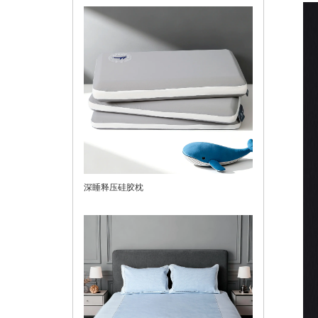
深睡释压硅胶枕