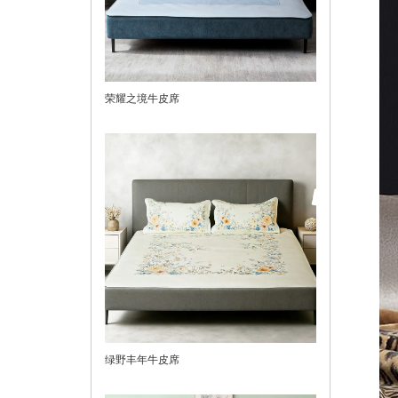
荣耀之境牛皮席
绿野丰年牛皮席