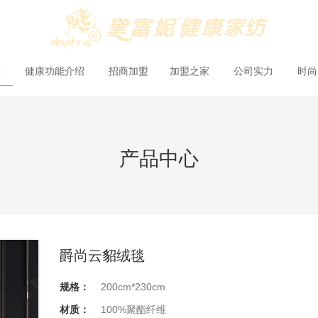
心
健康功能介绍
招商加盟
加盟之家
公司实力
时
产品中心
爵尚云貂绒毯
规格：
200cm*230cm
材质：
100%聚酯纤维