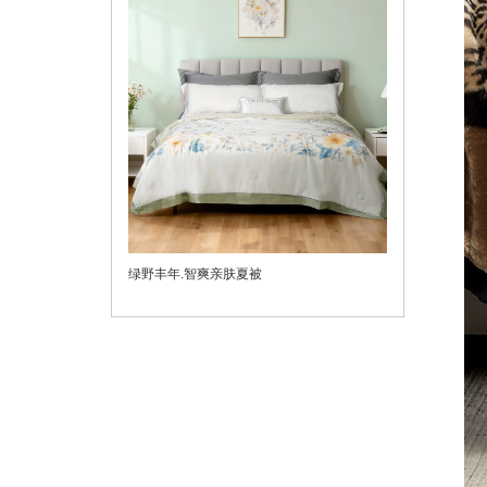
绿野丰年.智爽亲肤夏被